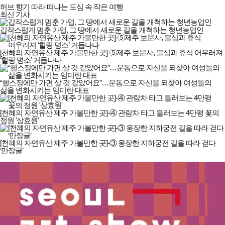
허브 향기 따라 떠나는 도심 속 작은 여행
최신 기사
갑작스럽게 멈춘 가업, 그 땅에서 새로운 길을 개척하는 청년농업인
[천혜의 자연유산 제주 가볼만한 곳]-➄제주 보문사, 불심과 휴식 어우러져
‘힐링 명소’ 거듭나나
“헬스장에만 가면 살 것 같았어요”…운동으로 자신을 되찾아 여성들의
삶을 변화시키는 임미란 대표
[천혜의 자연유산 제주 가볼만한 곳]-④ 관람차 타고 둘러보는 4만평 꽃의
정원 '상효원'
[천혜의 자연유산 제주 가볼만한 곳]-③ 웅장한 지하궁전 길을 따라 걷다
‘만장굴’