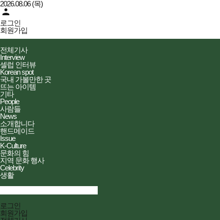
2026.08.06 (목)
person
로그인
회원가입
더피플즈
전체메뉴
전체기사
열기/
Interview
닫기
셀럽 인터뷰
Korean spot
국내 가볼만한 곳
뜨는 아이템
기타
People
사람들
News
소개합니다
핸드메이드
Issue
K-Culture
문화의 힘
지역 문화 행사
Celebrity
생활
검색창
열기/
검색
닫기
전체메뉴
로그인
닫기
회원가입