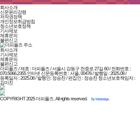
더피플즈
회사소개
회사소개
신문윤리강령
및
저작권정책
정책안내
개인정보취급방침
청소년보호정책
기사제보
제휴문의
불편신고
회사소개
기사제보
제휴문의
불편신고
더피플즈 / 제호 : 더피플즈 /
서울시 강동구 천중로 27길 60 / 전화번호 :
070.5066.2355
인터넷 신문등록번호 : 서울, 00476 / 발행일 : 2025.08 /
등록일자 : 2025.08 / 발행인: 정승찬 / 편집인 : 정승찬
청소년보호책임자 :
김미진
COPYRIGHT 2025 더피플즈. All rights reserved.
By Webbridge.