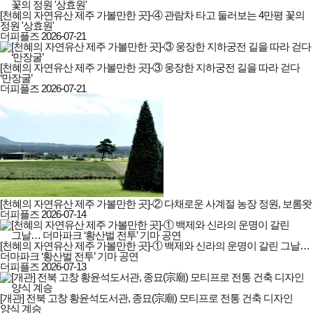
[천혜의 자연유산 제주 가볼만한 곳]-④ 관람차 타고 둘러보는 4만평 꽃의
정원 '상효원'
더피플즈
2026-07-21
[천혜의 자연유산 제주 가볼만한 곳]-③ 웅장한 지하궁전 길을 따라 걷다
‘만장굴’
더피플즈
2026-07-21
[천혜의 자연유산 제주 가볼만한 곳]-② 다채로운 사계절 농장 정원, 보롬왓
더피플즈
2026-07-14
[천혜의 자연유산 제주 가볼만한 곳]-① 백제와 신라의 운명이 갈린 그날…
더마파크 ‘황산벌 전투’ 기마 공연
더피플즈
2026-07-13
[개관] 전북 고창 황윤석도서관, 종묘(宗廟) 모티프로 전통 건축 디자인
양식 계승