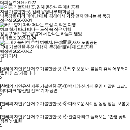
더피플즈
2026-04-22
지금 가볼만한 곳, 김해 용당나루 매화공원
낙동강을 따라 피어난 매화, 김해에서 가장 먼저 만나는 봄 풍경
정은실
2026-03-04
허브 향기 따라 떠나는 도심 속 작은 여행
강동구 ‘허브천문공원’에서 만나는 하늘과 별빛
더피플즈
2025-11-24
국내 가볼만한 추천 여행지, 문경(聞慶)새재 도립공원
박정민
2025-08-12
인기 기사
1
[천혜의 자연유산 제주 가볼만한 곳]-➄제주 보문사, 불심과 휴식 어우러져
‘힐링 명소’ 거듭나나
2
[천혜의 자연유산 제주 가볼만한 곳]-① 백제와 신라의 운명이 갈린 그날…
더마파크 ‘황산벌 전투’ 기마 공연
3
[천혜의 자연유산 제주 가볼만한 곳]-② 다채로운 사계절 농장 정원, 보롬왓
4
[천혜의 자연유산 제주 가볼만한 곳]-④ 관람차 타고 둘러보는 4만평 꽃의
정원 '상효원'
5