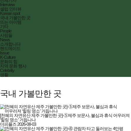
전체기사
Interview
셀럽 인터뷰
Korean spot
국내 가볼만한 곳
뜨는 아이템
기타
People
사람들
News
소개합니다
핸드메이드
Issue
K-Culture
문화의 힘
지역 문화 행사
Celebrity
생활
국내 가볼만한 곳
[천혜의 자연유산 제주 가볼만한 곳]-➄제주 보문사, 불심과 휴식 어우러져
‘힐링 명소’ 거듭나나
더피플즈
2026-08-03