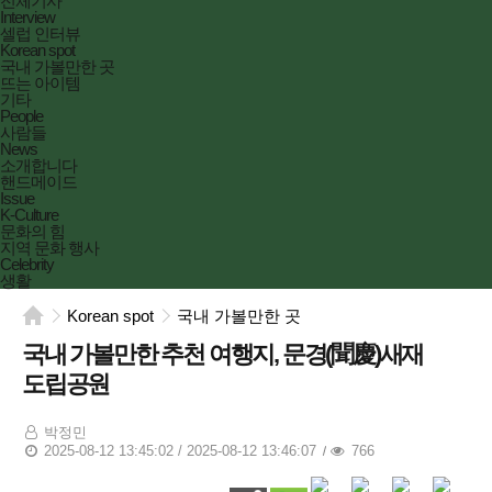
전체기사
Interview
셀럽 인터뷰
Korean spot
국내 가볼만한 곳
뜨는 아이템
기타
People
사람들
News
소개합니다
핸드메이드
Issue
K-Culture
문화의 힘
지역 문화 행사
Celebrity
생활
Korean spot
국내 가볼만한 곳
국내 가볼만한 추천 여행지, 문경(聞慶)새재
도립공원
박정민
2025-08-12 13:45:02 / 2025-08-12 13:46:07
766