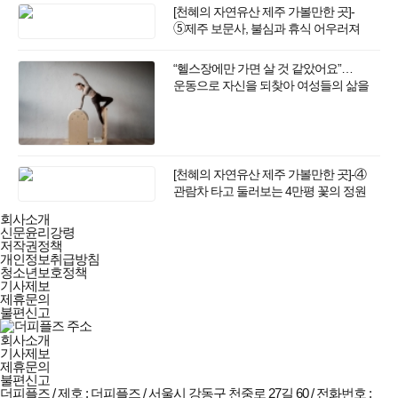
[천혜의 자연유산 제주 가볼만한 곳]-
➄제주 보문사, 불심과 휴식 어우러져
‘힐링 명소’ 거듭나나
“헬스장에만 가면 살 것 같았어요”…
운동으로 자신을 되찾아 여성들의 삶을
변화시키는 임미란 대표
[천혜의 자연유산 제주 가볼만한 곳]-④
관람차 타고 둘러보는 4만평 꽃의 정원
'상효원'
더피플즈
회사소개
회사소개
신문윤리강령
및
저작권정책
정책안내
개인정보취급방침
청소년보호정책
기사제보
제휴문의
불편신고
회사소개
기사제보
제휴문의
불편신고
더피플즈 / 제호 : 더피플즈 /
서울시 강동구 천중로 27길 60 / 전화번호 :