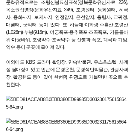
문화유적으로는 조령산불됴심표석(경북문화유산자료 226),
옥소권섭영정(문화유산자료 349), 조령원터, 동화원터, 혜국
사, 용화사지, 보제사지, 안정암지, 은선암지, 충렬사, 교귀정,
대궐터, 군막터 등이 있다. 또 하늘재·이화령·주흘산·조령산
(1,026m)·부봉(916m), 여궁폭포·용추폭포·조곡폭포, 기름틀바
위·마당바위, 조령약수·조곡약수 등 산봉과 폭포, 계곡과 기암,
약수 등이 곳곳에 흩어져 있다.
이외에도 KBS 드라마 촬영장, 민속박물관, 유스호스텔, 사계
절 썰매장이 있고 인근에 문경온천, 문경석탄박물관, 관광사격
장, 활공랜드 등이 있어 한번쯤 관광으로 가볼만한 곳으로 추
천한다.