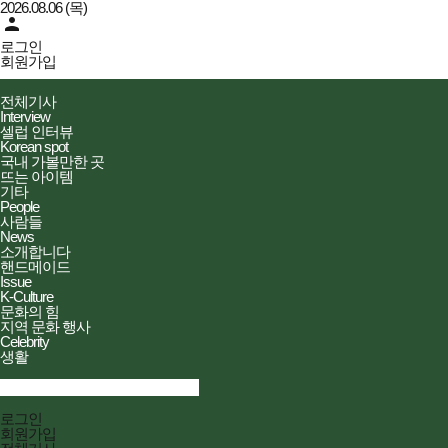
2026.08.06 (목)
person
로그인
회원가입
더피플즈
전체메뉴
전체기사
열기/
Interview
닫기
셀럽 인터뷰
Korean spot
국내 가볼만한 곳
뜨는 아이템
기타
People
사람들
News
소개합니다
핸드메이드
Issue
K-Culture
문화의 힘
지역 문화 행사
Celebrity
생활
검색창
열기/
검색
닫기
전체메뉴
로그인
닫기
회원가입