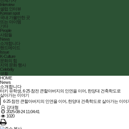
전체기사
Interview
셀럽 인터뷰
Korean spot
국내 가볼만한 곳
뜨는 아이템
기타
People
사람들
News
소개합니다
핸드메이드
Issue
K-Culture
문화의 힘
지역 문화 행사
Celebrity
생활
HOME
News
소개합니다
터키 유학생, 6·25 참전 큰할아버지의 인연을 이어, 한양대 건축학도로
살아가는 이야기
6·25 참전 큰할아버지의 인연을 이어, 한양대 건축학도로 살아가는 이야
강대형
2025-08-24 11:04:41
1020