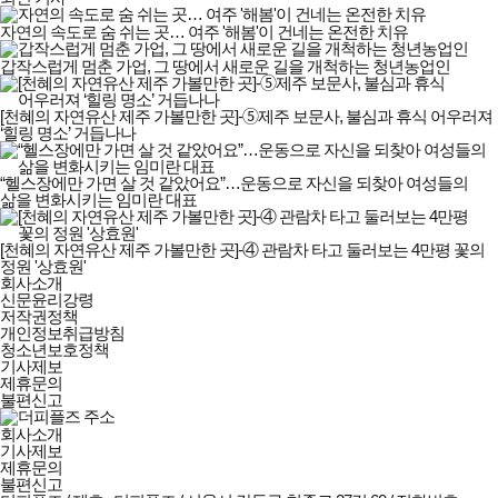
자연의 속도로 숨 쉬는 곳… 여주 '해봄'이 건네는 온전한 치유
갑작스럽게 멈춘 가업, 그 땅에서 새로운 길을 개척하는 청년농업인
[천혜의 자연유산 제주 가볼만한 곳]-➄제주 보문사, 불심과 휴식 어우러져
‘힐링 명소’ 거듭나나
“헬스장에만 가면 살 것 같았어요”…운동으로 자신을 되찾아 여성들의
삶을 변화시키는 임미란 대표
[천혜의 자연유산 제주 가볼만한 곳]-④ 관람차 타고 둘러보는 4만평 꽃의
정원 '상효원'
더피플즈
회사소개
회사소개
신문윤리강령
및
저작권정책
정책안내
개인정보취급방침
청소년보호정책
기사제보
제휴문의
불편신고
회사소개
기사제보
제휴문의
불편신고