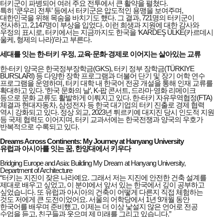
터키군이 파병되어 여러 주요 전투에서 큰 활약을 펼쳤다.
특히 ‘쿤우리 전투’ 등에서 터키군은 압도적인 용맹을 보여주며,
대한민국을 위해 목숨을 바치기도 했다. 그 결과, 721명의 터키군이
전사하고, 2,147명이 부상을 입었다. 이런 희생과 지원에 대한 감사와
우정의 표시로, 터키에서는 지금까지도 한국을 ‘KARDEŞ ÜLKE(카르데시
울케, 형제의 나라)’라고 부른다.
세대를 잇는 한-터키 우정, 교육·문화·경제로 이어지는 살아있는 교류
한-터키 양국은 한국정부장학금(GKS), 터키 정부 장학금(TÜRKIYE
BURSLARI) 등 다양한 장학 프로그램과 더불어 단기 및 장기 어학 연수
프로그램을 운영하며, 터키 대학 내 한국어 전공 개설을 통해 인재 교류를
확대하고 있다. ‘한국 문화의 날’, K-팝 콘서트, 드라마·영화 리메이크
등으로 문화 교류도 활발하게 이뤄지고 있다. 한-터키 자유무역협정(FTA)
체결과 현대자동차, 삼성전자 등 한국 대기업의 터키 진출로 경제 협력
역시 강화되고 있다. 정상 외교, 2023년 튀르키예 대지진 당시 인도적 지원
등 국제 협력도 이어지며, 터키 교과서에는 한국전쟁과 양국의 우호가
반복적으로 수록되고 있다.
Dreams Across Continents: My Journey at Hanyang University
유럽과 아시아를 잇는 꿈, 한양대에서 키우다
Bridging Europe and Asia: Building My Dream at Hanyang University,
Department of Architecture
“터키는 지진이 잦은 나라예요. 그래서 저는 지진에 안전한 건축 설계를
제대로 배우고 싶었고, 이 분야에서 앞서 있는 한국에서 깊이 공부하고
싶었습니다. 또 유럽과 아시아의 건축이 어떻게 다른지 직접 체험하는
것도 저에게 큰 도전이었어요. 서울의 어학당에서 1년 9개월 동안
한국어를 배우며 준비했고, 이제는 더 이상 낯설지 않은 언어로 전공
수업을 듣고, 친구들과 웃으며 제 미래를 그리고 있습니다.”