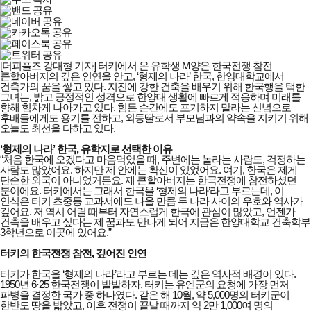
[더피플즈 강대형 기자] 터키에서 온 유학생 M양은 한국전쟁 참전
큰할아버지의 깊은 인연을 안고, ‘형제의 나라’ 한국, 한양대학교에서
건축가의 꿈을 쌓고 있다. 지진에 강한 건축을 배우기 위해 한국행을 택한
그녀는, 밝고 긍정적인 성격으로 한양대 생활에 빠르게 적응하며 미래를
향해 힘차게 나아가고 있다. 힘든 순간에도 포기하지 말라는 신념으로
후배들에게도 용기를 전하고, 외동딸로서 부모님과의 약속을 지키기 위해
오늘도 최선을 다하고 있다.
‘형제의 나라’ 한국, 유학지로 선택한 이유
“처음 한국에 오겠다고 마음먹었을 때, 주변에는 놀라는 사람도, 걱정하는
사람도 많았어요. 하지만 제 안에는 확신이 있었어요. 여기, 한국은 제게
단순한 외국이 아니었거든요. 제 큰할아버지는 한국전쟁에 참전하셨던
분이에요. 터키에서는 그래서 한국을 ‘형제의 나라’라고 부르는데, 이
인식은 터키 초중등 교과서에도 나올 만큼 두 나라 사이의 우호와 역사가
깊어요. 저 역시 어릴 때부터 자연스럽게 한국에 관심이 많았고, 언젠가
건축을 배우고 싶다는 제 꿈과도 만나게 되어 지금은 한양대학교 건축학부
3학년으로 이곳에 있어요.”
터키의 한국전쟁 참전, 깊어진 인연
터키가 한국을 ‘형제의 나라’라고 부르는 데는 깊은 역사적 배경이 있다.
1950년 6·25 한국전쟁이 발발하자, 터키는 유엔군의 요청에 가장 먼저
파병을 결정한 국가 중 하나였다. 같은 해 10월, 약 5,000명의 터키군이
한반도 땅을 밟았고, 이후 전쟁이 끝날 때까지 약 2만 1,000여 명의