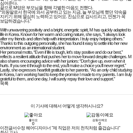
심어준다.
끝으로 M양은 부모님을 향해 각별한 마음도 전했다.
“외동딸로서 한국에 와서 공부하고 있는 지금, 늘 부모님께 했던 약속을
지키기 위해 열심히 노력하고 있어요. 진심으로 감사드리고, 언젠가 꼭
보답하겠습니다.”
With unwavering positivity and a bright, energetic spirit, M has quickly adapted to
life in Korea. Known for her warm and caring nature, she says, “I always look
after my friends and often help with interpretation. I truly enjoy helping others.”
Thanks to this outgoing personality, she has found it easy to settle into her new
environment as an international student.
Her personal motto, “Even if life is tough, let’s stay positive and do our best,”
reflects a resilient attitude that pushes her to move forward despite challenges. M
also shares encouraging advice with her juniors: “Don’t give up, even when it
hurts. If you see it through to the end, you’ll make a choice you’ll never regret.”
Lastly, she expresses heartfelt gratitude to her parents. “As an only child studying
in Korea, I am working hard to keep the promise I made to my parents. I am truly
grateful to them, and one day, I will surely repay their love and support.”
목록
이 기사에 대해서 어떻게 생각하시나요?
좋아요
감동이예요
0
0
이전글
서수정 헤어디자이너 "제 직업은 저의 천직처럼 즐겁습니다"
최신 기사