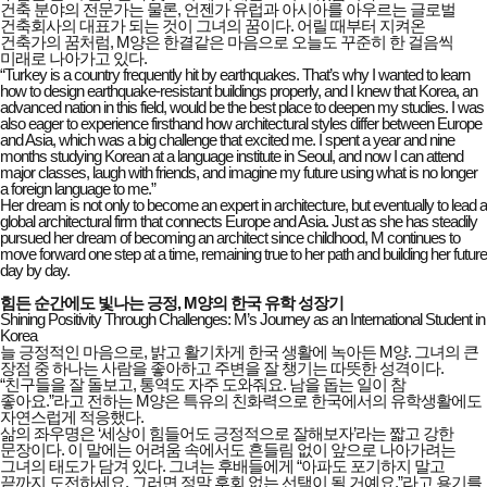
건축 분야의 전문가는 물론, 언젠가 유럽과 아시아를 아우르는 글로벌
건축회사의 대표가 되는 것이 그녀의 꿈이다. 어릴 때부터 지켜온
건축가의 꿈처럼, M양은 한결같은 마음으로 오늘도 꾸준히 한 걸음씩
미래로 나아가고 있다.
“Turkey is a country frequently hit by earthquakes. That’s why I wanted to learn
how to design earthquake-resistant buildings properly, and I knew that Korea, an
advanced nation in this field, would be the best place to deepen my studies. I was
also eager to experience firsthand how architectural styles differ between Europe
and Asia, which was a big challenge that excited me. I spent a year and nine
months studying Korean at a language institute in Seoul, and now I can attend
major classes, laugh with friends, and imagine my future using what is no longer
a foreign language to me.”
Her dream is not only to become an expert in architecture, but eventually to lead a
global architectural firm that connects Europe and Asia. Just as she has steadily
pursued her dream of becoming an architect since childhood, M continues to
move forward one step at a time, remaining true to her path and building her future
day by day.
힘든 순간에도 빛나는 긍정, M양의 한국 유학 성장기
Shining Positivity Through Challenges: M’s Journey as an International Student in
Korea
늘 긍정적인 마음으로, 밝고 활기차게 한국 생활에 녹아든 M양. 그녀의 큰
장점 중 하나는 사람을 좋아하고 주변을 잘 챙기는 따뜻한 성격이다.
“친구들을 잘 돌보고, 통역도 자주 도와줘요. 남을 돕는 일이 참
좋아요.”라고 전하는 M양은 특유의 친화력으로 한국에서의 유학생활에도
자연스럽게 적응했다.
삶의 좌우명은 ‘세상이 힘들어도 긍정적으로 잘해보자’라는 짧고 강한
문장이다. 이 말에는 어려움 속에서도 흔들림 없이 앞으로 나아가려는
그녀의 태도가 담겨 있다. 그녀는 후배들에게 “아파도 포기하지 말고
끝까지 도전하세요. 그러면 정말 후회 없는 선택이 될 거예요.”라고 용기를