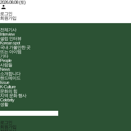
2026.08.08 (토)
person
로그인
회원가입
더피플즈
전체메뉴
전체기사
열기/
Interview
닫기
셀럽 인터뷰
Korean spot
국내 가볼만한 곳
뜨는 아이템
기타
People
사람들
News
소개합니다
핸드메이드
Issue
K-Culture
문화의 힘
지역 문화 행사
Celebrity
생활
검색창
열기/
검색
닫기
전체메뉴
로그인
닫기
회원가입