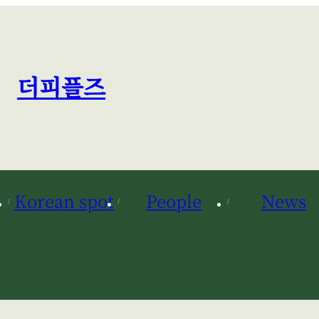
더피플즈
Korean spot
People
News