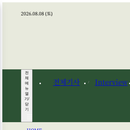
2026.08.08 (토)
전
체
전체기사
Interview
메
뉴
열
기/
닫
기