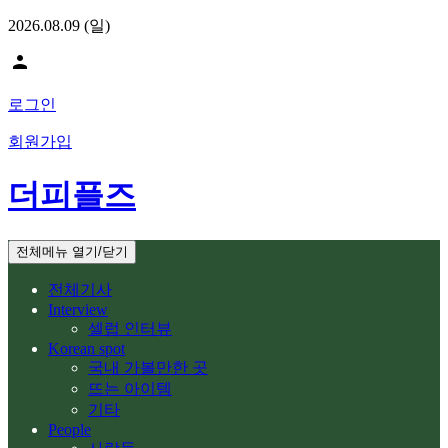
2026.08.09 (일)
person
로그인
회원가입
더피플즈
전체메뉴 열기/닫기
전체기사
Interview
셀럽 인터뷰
Korean spot
국내 가볼만한 곳
뜨는 아이템
기타
People