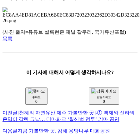
(사진 출처=유튜브 셜록현준 채널 갈무리, 국가유산포털)
목록
이 기사에 대해서 어떻게 생각하시나요?
좋아요
감동이예요
0
0
이전글
[천혜의 자연유산 제주 가볼만한 곳]-① 백제와 신라의
운명이 갈린 그날… 더마파크 ‘황산벌 전투’ 기마 공연
다음글
지금 가볼만한 곳, 김해 용당나루 매화공원