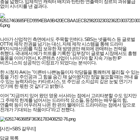
층을 넓혔다. 입체적인 캐릭터 배치와 탄탄한 연출력이 장르의 과유불급
없이 시너지를 낸 결과다.
나아가 산업적인 측면에서도 주목할 만하다. SBS는 넷플릭스 등 글로벌
OTT에 제작 전권을 넘기는 대신, 자체 제작 시스템을 통해 드라마
IP(지식재산권)를 직접 보유한 채 방영권만 해외에 판매하는 전략을
취했다. 국내에서 메가 히트를 기록한 ‘김부장’이 글로벌 시장에서도 흥행
돌풍을 이어가면서, K-콘텐츠 산업이 나아가야 할 지속 가능한 IP
비즈니스의 성공적인 이정표가 되었다는 분석이다.
한 시청자 A씨는 "이른바 나쁜놈들이자 악당들을 통쾌하게 물리칠 수 있는
힘을 가진 주인공과 그 힘을 숨긴 채 살아왔지만 정말 필요할 때는 꺼내 쓸
수 있는 능력자라는 카타르시스, 또 주인공 소지섭의 깊은 눈빛 연기가
인기에 한 몫한 것 같다"고 밝혔다.
이어 "지금까지 있어 왔던 영웅 서사라는 점에서 고리타분할 수도 있지만
그 주제적 한계를 넘어서는 드라마적 요소들, 등장하는 배우들의 힘,
연출력 등이 어우러져 나온 한 편의 웰메이드 드라마라는 점에서 앞으로
전개가 기대되는 작품이다"라고 전했다.
[사진=SBS 갈무리]
답글
목록