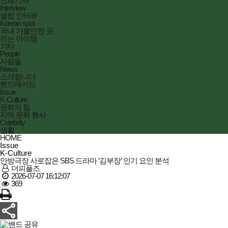
전체기사
Interview
셀럽 인터뷰
Korean spot
국내 가볼만한 곳
뜨는 아이템
기타
People
사람들
News
소개합니다
핸드메이드
Issue
K-Culture
문화의 힘
지역 문화 행사
Celebrity
생활
HOME
Issue
K-Culture
안방극장 사로잡은 SBS 드라마 ‘김부장’ 인기 요인 분석
더피플즈
2026-07-07 16:12:07
369