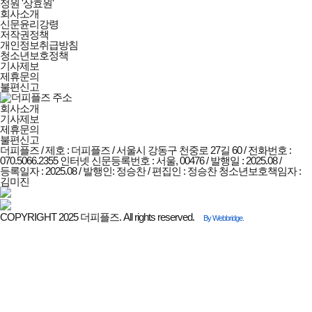
정원 '상효원'
더피플즈
회사소개
회사소개
신문윤리강령
및
저작권정책
정책안내
개인정보취급방침
청소년보호정책
기사제보
제휴문의
불편신고
회사소개
기사제보
제휴문의
불편신고
더피플즈 / 제호 : 더피플즈 /
서울시 강동구 천중로 27길 60 / 전화번호 :
070.5066.2355
인터넷 신문등록번호 : 서울, 00476 / 발행일 : 2025.08 /
등록일자 : 2025.08 / 발행인: 정승찬 / 편집인 : 정승찬
청소년보호책임자 :
김미진
COPYRIGHT 2025 더피플즈. All rights reserved.
By Webbridge.