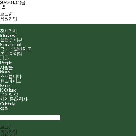
2026.08.07 (금)
person
로그인
회원가입
더피플즈
전체메뉴
전체기사
열기/
Interview
닫기
셀럽 인터뷰
Korean spot
국내 가볼만한 곳
뜨는 아이템
기타
People
사람들
News
소개합니다
핸드메이드
Issue
K-Culture
문화의 힘
지역 문화 행사
Celebrity
생활
검색창
열기/
검색
닫기
전체메뉴
로그인
닫기
회원가입