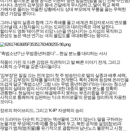
여기서 흥미로운 흥행 공식은 이른바 ‘중년 힘숨찐(힘을 숨긴 진짜 주인공)’
서사다. 초반의 김부장은 동네 건달에게 무시당하고, 딸이 학교 폭력
가해자로 몰리는 억울한 상황에서도 상대 부모에게 무릎을 꿇는 무력한
중년 가장일 뿐이다.
그러나 딸의 실종과 함께 그가 족쇄를 풀고 세계관 최강자로서의 면모를
드러낼 때, 시청자들이 느끼는 도파민과 대리만족은 극에 달한다.
할리우드 영화 '테이큰'의 리암 니슨을 연상시키는 소지섭의 묵직하고
완성도 높은 액션 연기는 극의 몰입도를 극대화했다는 평이다.
"촉법소년? 난 무법중년하겠다"…현실 분노를 대리하는 서사
작품이 가진 또 다른 강점은 직관적이고 발 빠른 이야기 전개, 그리고
사회적 소구력을 갖춘 대사들이다.
‘김부장’은 질질 끄는 전개 없이 첫 주 방송만으로 딸의 실종과 배후 세력,
그리고 김부장의 정체를 몰아치듯 전개했다. 특히 2회에 등장해 온라인을
뜨겁게 달군 “촉법소년? 그럼 나는 무법 중년하겠다”라는 대사는 청소년
범죄의 실태와 법의 사각지대에 대한 대중의 불만과 분노를 정확히
관통했다. 현실에서 법이 해결해주지 못하는 부조리함을 주인공이
사적으로 통쾌하게 심판하는 ‘다크 히어로물’의 문법을 영리하게 차용한
것이다.
장르의 하이브리드, 그리고 'K-IP' 자생력의 승리
이 드라마는 단순히 치고받는 액션물에 그치지 않는다. 딸을 구하려는
눈물겨운 부성애(가족극)를 중심축에 두고, 북한 공작원 설정(첩보)과
재벌가 범죄(범죄물)를 유기적으로 결합하여 남녀노소 불문하고 시청