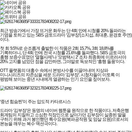
최근 방송가에서 가장 뜨거운 화두는 단 4회 만에 시청률 20% 돌파라는
기염을 토하고 있는 SBS 금토드라마 ‘김부장’(소지섭, 최대훈, 윤경호 주연)
이다.
첫 회 9.5%로 순조롭게 출발한 이 작품은 2회 15.7%, 3회 18.8%를
기록하더니, 단 4회 만에 전국 시청률 21.6%를 돌파했다. SBS 금토극의
흥행 보증수표였던 ‘열혈사제’나 ‘모범택시 2’ 조차 최종회에 이르러서야
20% 고지를 넘었던 점을 감안하면, 그야말로 독보적인 ‘흥행 돌풍’이다.
OTT 플랫폼의 대홍수 속에서 본방사수를 이끌어내며 지상파
미니시리즈의 자존심을 세운 드라마 ‘김부장’. 시청자들이 이토록 이
평범해 보이는 중년 사내에게 열광하는 인기 요인을 짚어보자.
‘중년 힘숨찐’이 주는 압도적 카타르시스
드라마 ‘김부장’은 동명의 네이버 웹툰을 원작으로 한 작품이다. 저축은행
회계팀의 지질하고 소심한 직장인으로 살아가던 김부장이 실종된 딸을
구하기 위해 과거 봉인했던 특수요원(북파공작원 및 암살 요원)으로서의
본능을 깨우는 복수 액션극이다.