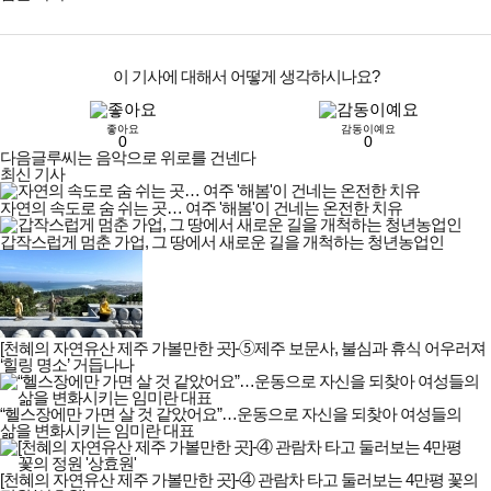
이 기사에 대해서 어떻게 생각하시나요?
좋아요
감동이예요
0
0
다음글
루씨는 음악으로 위로를 건넨다
최신 기사
자연의 속도로 숨 쉬는 곳… 여주 '해봄'이 건네는 온전한 치유
갑작스럽게 멈춘 가업, 그 땅에서 새로운 길을 개척하는 청년농업인
[천혜의 자연유산 제주 가볼만한 곳]-➄제주 보문사, 불심과 휴식 어우러져
‘힐링 명소’ 거듭나나
“헬스장에만 가면 살 것 같았어요”…운동으로 자신을 되찾아 여성들의
삶을 변화시키는 임미란 대표
[천혜의 자연유산 제주 가볼만한 곳]-④ 관람차 타고 둘러보는 4만평 꽃의