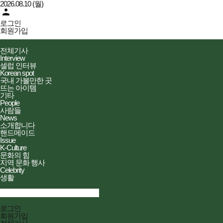
2026.08.10 (월)
person
로그인
회원가입
더피플즈
전체메뉴
전체기사
열기/
Interview
닫기
셀럽 인터뷰
Korean spot
국내 가볼만한 곳
뜨는 아이템
기타
People
사람들
News
소개합니다
핸드메이드
Issue
K-Culture
문화의 힘
지역 문화 행사
Celebrity
생활
검색창
열기/
검색
닫기
전체메뉴
로그인
닫기
회원가입