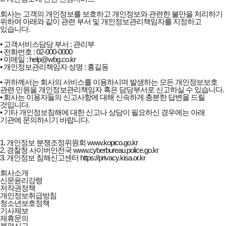
회사는 고객의 개인정보를 보호하고 개인정보와 관련한 불만을 처리하기
위하여 아래와 같이 관련 부서 및 개인정보관리책임자를 지정하고
있습니다.
• 고객서비스담당 부서 : 관리부
• 전화번호 : 02-000-0000
• 이메일 : help@wbg.co.kr
• 개인정보관리책임자 성명 : 홍길동
• 귀하께서는 회사의 서비스를 이용하시며 발생하는 모든 개인정보보호
관련 민원을 개인정보관리책임자 혹은 담당부서로 신고하실 수 있습니다.
• 회사는 이용자들의 신고사항에 대해 신속하게 충분한 답변을 드릴
것입니다.
• 기타 개인정보침해에 대한 신고나 상담이 필요하신 경우에는 아래
기관에 문의하시기 바랍니다.
1. 개인정보 분쟁조정위원회 www.kopico.go.kr
2. 경찰청 사이버안전국 www.cyberbureau.police.go.kr
3. 개인정보 침해신고센터 https://privacy.kisa.or.kr
더피플즈
회사소개
회사소개
신문윤리강령
및
저작권정책
정책안내
개인정보취급방침
청소년보호정책
기사제보
제휴문의
불편신고