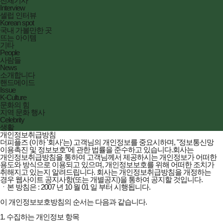
전체기사
Interview
셀럽 인터뷰
Korean spot
국내 가볼만한 곳
뜨는 아이템
기타
People
사람들
News
소개합니다
핸드메이드
Issue
K-Culture
문화의 힘
지역 문화 행사
Celebrity
생활
개인정보취급방침
더피플즈 (이하 '회사'는) 고객님의 개인정보를 중요시하며, "정보통신망
이용촉진 및 정보보호"에 관한 법률을 준수하고 있습니다.회사는
개인정보취급방침을 통하여 고객님께서 제공하시는 개인정보가 어떠한
용도와 방식으로 이용되고 있으며, 개인정보보호를 위해 어떠한 조치가
취해지고 있는지 알려드립니다. 회사는 개인정보취급방침을 개정하는
경우 웹사이트 공지사항(또는 개별공지)을 통하여 공지할 것입니다.
ㆍ본 방침은 : 2007 년 10 월 01 일 부터 시행됩니다.
이 개인정보보호방침의 순서는 다음과 같습니다.
1. 수집하는 개인정보 항목